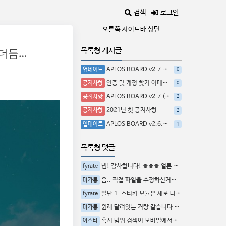
검색
로그인
오른쪽 사이드바 상단
잃어버렸습니다. 무얼 어디다 잃었는지 몰라 두 손이 주머니를 더듬어 길에 나아갑니다.
목록형 게시글
APLOS BOARD v2.7.2 (Premium) 업데이트
업데이트
0
인증 및 계정 찾기 이메일 발송 오류 해결
공지사항
0
APLOS BOARD v2.7 (Premium) 업데이트
공지사항
2
2021년 첫 공지사항
공지사항
2
APLOS BOARD v2.6.3 (Premium) 업데이트 예정사항
업데이트
1
목록형 댓글
넵! 감사합니다! ㅎㅎㅎ 얼른 프리미엄 버전 출시 부탁...
fyrate
음.. 직접 파일을 수정하신거라면 다시 해야하고요 커...
마카롱
일단 1. 스티커 모듈은 새로 나오는 프리미엄 버전에서...
fyrate
원래 달려잇는 거랑 같습니다 터치해서 조절합니다
마카롱
혹시 범위 검색이 모바일에서도 드래그가 가능한가요??
아스타