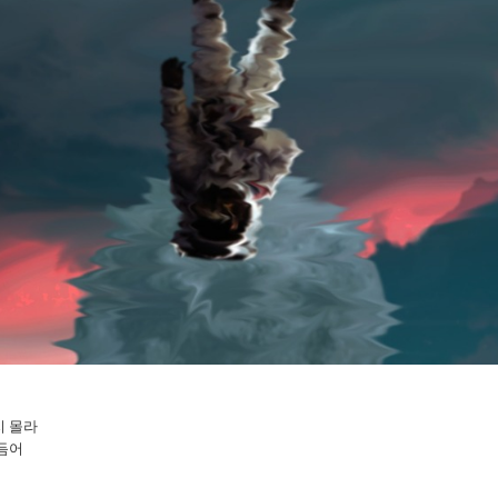
지 몰라
듬어