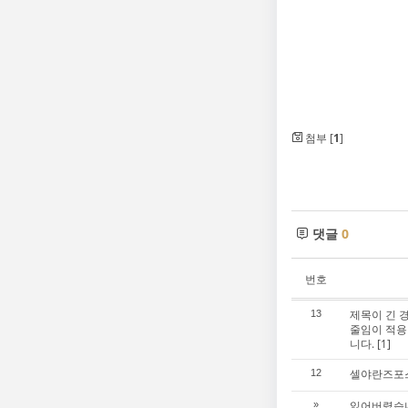
첨부 [
1
]
댓글
0
번호
제목이 긴 
13
줄임이 적용
니다.
[1]
셀야란즈포
12
잃어버렸습니
»