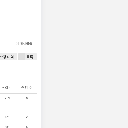
이 게시물을
수정 내역
목록
조회 수
추천 수
213
0
424
2
384
5