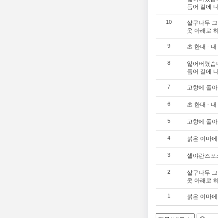
듬어 길에 
살구나무 그
10
옷 아래로 
초 한대 - 
9
잃어버렸습니
8
듬어 길에 
고향에 돌아온
7
초 한대 - 
6
고향에 돌아온
5
붉은 이마에
4
셀야란즈포
3
살구나무 그
2
옷 아래로 
붉은 이마에
1