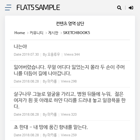
FLAT5 SAMPLE
Sketchbook5, 스케치북5
컨텐츠 영역 상단
Home
커뮤니티
게시판
SKETCHBOOK5
나는야
Date
2019.07.30
By
오웅루우
Views
344
Sketchbook5, 스케치북5
잃어버렸습니다. 무얼 어디다 잃었는지 몰라 두 손이 주머
니를 더듬어 길에 나아갑니다.
Date
2018.08.28
By
마카롱
Views
298
살구나무 그늘로 얼굴을 가리고, 병원 뒤뜰에 누워, 젊은
여자가 흰 옷 아래로 하얀 다리를 드러내 놓고 일광욕을 한
다.
Date
2018.08.28
By
마카롱
Views
320
초 한대 - 내 방에 품긴 향내를 맡는다.
Date
2018.08.28
By
마카롱
Views
259