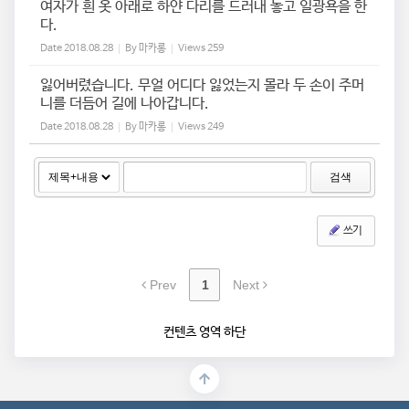
여자가 흰 옷 아래로 하얀 다리를 드러내 놓고 일광욕을 한
다.
Date
2018.08.28
By
마카롱
Views
259
잃어버렸습니다. 무얼 어디다 잃었는지 몰라 두 손이 주머
니를 더듬어 길에 나아갑니다.
Date
2018.08.28
By
마카롱
Views
249
검색
쓰기
Prev
1
Next
컨텐츠 영역 하단