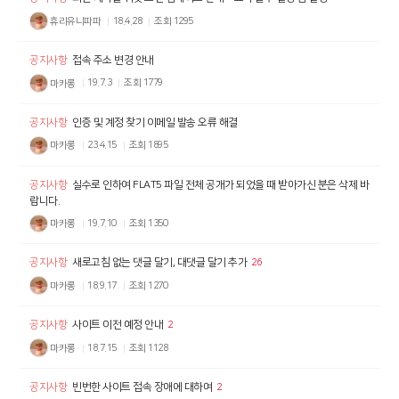
휴리유니파파
18.4.28
조회
1295
공지사항
접속 주소 변경 안내
마카롱
19.7.3
조회
1779
공지사항
인증 및 계정 찾기 이메일 발송 오류 해결
마카롱
23.4.15
조회
1895
공지사항
실수로 인하여 FLAT5 파일 전체 공개가 되었을 때 받아가신 분은 삭제 바
랍니다.
마카롱
19.7.10
조회
1350
공지사항
새로고침 없는 댓글 달기, 대댓글 달기 추가
26
마카롱
18.9.17
조회
1270
공지사항
사이트 이전 예정 안내
2
마카롱
18.7.15
조회
1128
공지사항
빈번한 사이트 접속 장애에 대하여
2