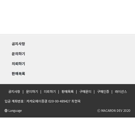
공지사항
문의하기
의뢰하기
판매목록
공지사항
문의하기
의뢰하기
판매목록
구매문의
구매인증
라이선스
입금 계좌번호 : 카카오페이증권 020-00-489427 최현욱
Language
ⓒ MACARON DEV 2020