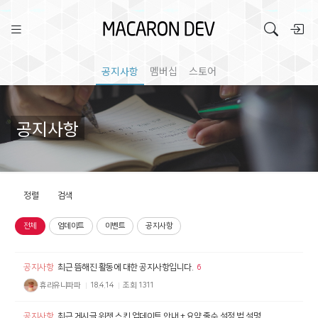
공지사항
멤버십
스토어
공지사항
정렬
검색
전체
업데이트
이벤트
공지사항
공지사항
최근 뜸해진 활동에 대한 공지사항입니다.
6
휴리유니파파
18.4.14
조회
1311
공지사항
최근 게시글 위젯 스킨 업데이트 안내 + 요약 줄수 설정 법 설명