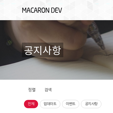
공지사항
정렬
검색
전체
업데이트
이벤트
공지사항