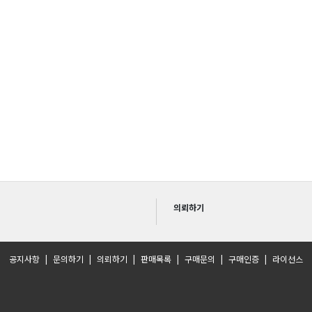
기
의뢰하기
공지사항
문의하기
의뢰하기
판매목록
구매문의
구매인증
라이선스