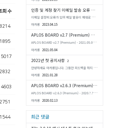
트 했습니다. ** A...
인증 및 계정 찾기 이메일 발송 오류 해결
조회 수
이메일 설정에 오류가 있어 메일 발송이 제대로 되지
않았습니다. 지금은 정상적으로 발송됩니다.
2023.04.15
마카롱
8214
APLOS BOARD v2.7 (Premium) 업데이트
2
1895
APLOS BOARD v2.7 (Premium) - 2021.05.04 U
pdate Logs ** Rhymix 2와 PHP 8.0에서 테스트
2021.05.04
마카롱
했습니다. ** Add...
15017
2021년 첫 공지사항
2
안녕하세요 마카롱입니다. 그동안 피드백을 하지 못
2832
한 부분에 대해서 죄송하다는 말씀을 드립니다. 202
2021.01.28
마카롱
0년 ...
APLOS BOARD v2.6.3 (Premium) 업데이트 예정사항
14603
APLOS BOARD v2.6.3 (Premium) - 2020.?.? U
pdate Logs Added 새글/수정 상태 아이콘 시간
2020.02.13
마카롱
2751
설정 Fixed - Cha...
최근 댓글
1544