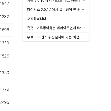
저는 2.0.10 에서 테스트 하고 있는데 리프레시 되는 문제는 해결한 것 같습니다. 저도 다시 확인해 보겠습니다
1947
라이믹스 2.0.1.1에서 글수정이 안 되는 버그가 있습니다. 수정버튼을 눌러도 그냥 리프래쉬만 되고 본문에 ...
1282
고생하십니다.
흑흑.. 너무좋아하는 레이아웃인데 flat5.. 업데이트조금만 되었으면너무좋을것같아요 아직도이만한 레이아...
1696
무료 라이센스 쉬운설치에 있는 버전이 이 버전하고 많이 차이가 납니다.... ㅠㅠ
1339
1526
1350
1779
2495