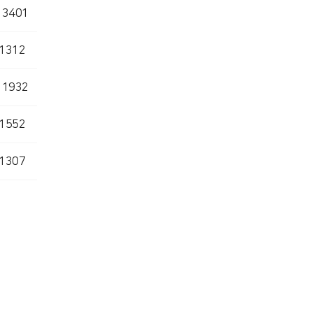
13401
1312
11932
1552
1307