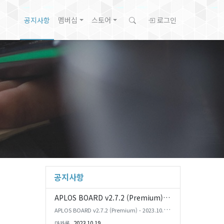
공지사항
멤버십
스토어
로그인
공지사항
APLOS BOARD v2.7.2 (Premium) 업데이트
APLOS BOARD v2.7.2 (Premium) - 2023.10.19
Update Logs ** Rhymix 2와 PHP 8.2에서 테스
2023.10.19
마카롱