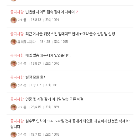
공지사항
빈번한 사이트 접속 장애에 대하여
2
마카롱
18.8.13
조회
1074
공지사항
최근 게시글 위젯 스킨 업데이트 안내 + 요약 줄수 설정 법 설명
휴리유니파파
18.4.28
조회
1295
공지사항
메일 발송에 문제가 있었습니다.
마카롱
18.8.27
조회
1076
공지사항
별점 모듈 출시!
마카롱
18.11.7
조회
983
공지사항
인증 및 계정 찾기 이메일 발송 오류 해결
마카롱
23.4.15
조회
1889
공지사항
실수로 인하여 FLAT5 파일 전체 공개가 되었을 때 받아가신 분은 삭제 바
랍니다.
마카롱
19.7.10
조회
1348