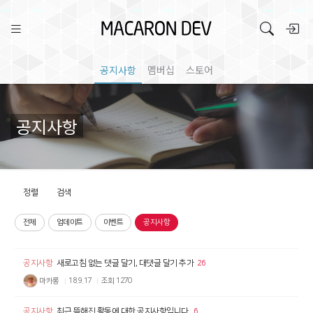
공지사항
멤버십
스토어
공지사항
정렬
검색
전체
업데이트
이벤트
공지사항
공지사항
새로고침 없는 댓글 달기, 대댓글 달기 추가
26
마카롱
18.9.17
조회
1270
공지사항
최근 뜸해진 활동에 대한 공지사항입니다.
6