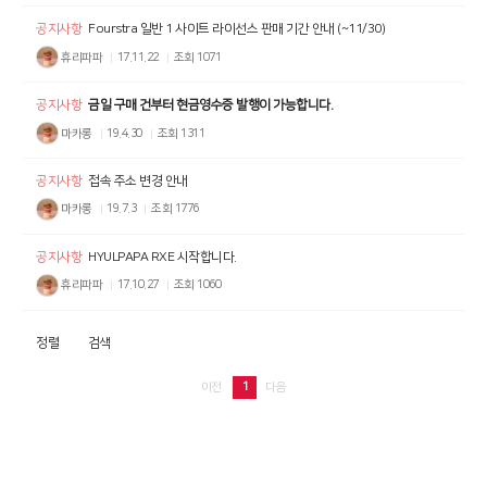
공지사항
Fourstra 일반 1 사이트 라이선스 판매 기간 안내 (~11/30)
휴리파파
17.11.22
조회
1071
공지사항
금일 구매 건부터 현금영수증 발행이 가능합니다.
마카롱
19.4.30
조회
1311
공지사항
접속 주소 변경 안내
마카롱
19.7.3
조회
1776
공지사항
HYULPAPA RXE 시작합니다.
휴리파파
17.10.27
조회
1060
정렬
검색
1
이전
다음