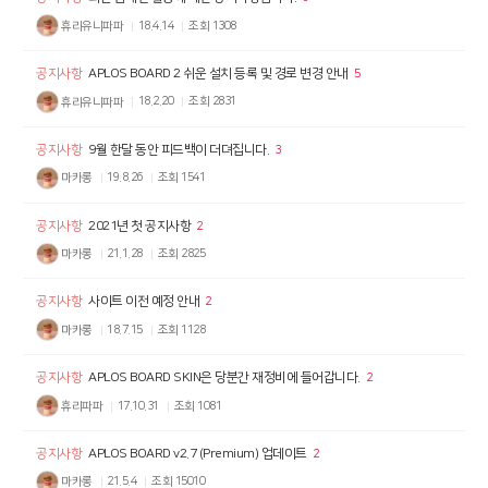
휴리유니파파
18.4.14
조회
1308
공지사항
APLOS BOARD 2 쉬운 설치 등록 및 경로 변경 안내
5
휴리유니파파
18.2.20
조회
2831
공지사항
9월 한달 동안 피드백이 더뎌집니다.
3
마카롱
19.8.26
조회
1541
공지사항
2021년 첫 공지사항
2
마카롱
21.1.28
조회
2825
공지사항
사이트 이전 예정 안내
2
마카롱
18.7.15
조회
1128
공지사항
APLOS BOARD SKIN은 당분간 재정비에 들어갑니다.
2
휴리파파
17.10.31
조회
1081
공지사항
APLOS BOARD v2.7 (Premium) 업데이트
2
마카롱
21.5.4
조회
15010