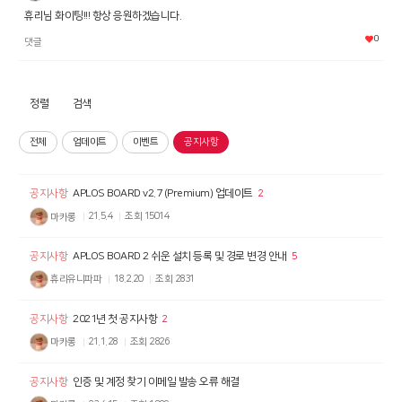
휴리님 화이팅!!! 항상 응원하겠습니다.
0
댓글
정렬
검색
전체
업데이트
이벤트
공지사항
공지사항
APLOS BOARD v2.7 (Premium) 업데이트
2
마카롱
21.5.4
조회
15014
공지사항
APLOS BOARD 2 쉬운 설치 등록 및 경로 변경 안내
5
휴리유니파파
18.2.20
조회
2831
공지사항
2021년 첫 공지사항
2
마카롱
21.1.28
조회
2826
공지사항
인증 및 계정 찾기 이메일 발송 오류 해결