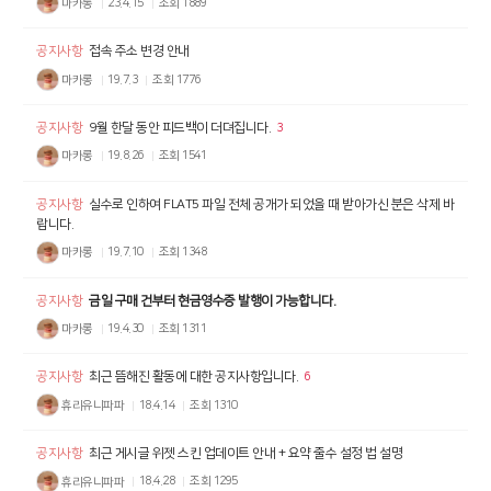
마카롱
23.4.15
조회
1889
공지사항
접속 주소 변경 안내
마카롱
19.7.3
조회
1776
공지사항
9월 한달 동안 피드백이 더뎌집니다.
3
마카롱
19.8.26
조회
1541
공지사항
실수로 인하여 FLAT5 파일 전체 공개가 되었을 때 받아가신 분은 삭제 바
랍니다.
마카롱
19.7.10
조회
1348
공지사항
금일 구매 건부터 현금영수증 발행이 가능합니다.
마카롱
19.4.30
조회
1311
공지사항
최근 뜸해진 활동에 대한 공지사항입니다.
6
휴리유니파파
18.4.14
조회
1310
공지사항
최근 게시글 위젯 스킨 업데이트 안내 + 요약 줄수 설정 법 설명
휴리유니파파
18.4.28
조회
1295