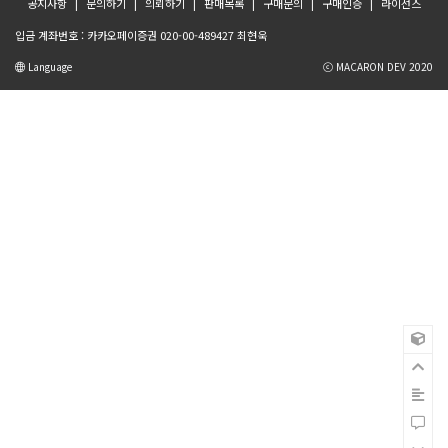
공지사항
문의하기
의뢰하기
판매목록
구매문의
구매인증
라이선스
입금 계좌번호 : 카카오페이증권 020-00-489427 최현욱
Language
ⓒ MACARON DEV 2020