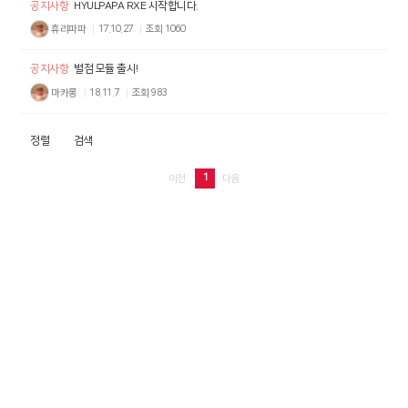
공지사항
HYULPAPA RXE 시작합니다.
휴리파파
17.10.27
조회
1060
공지사항
별점 모듈 출시!
마카롱
18.11.7
조회
983
정렬
검색
1
이전
다음