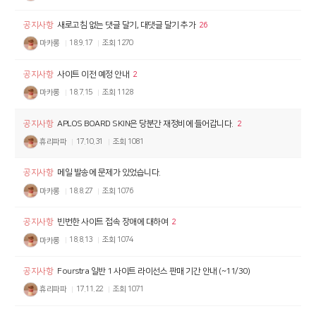
공지사항
새로고침 없는 댓글 달기, 대댓글 달기 추가
26
마카롱
18.9.17
조회
1270
공지사항
사이트 이전 예정 안내
2
마카롱
18.7.15
조회
1128
공지사항
APLOS BOARD SKIN은 당분간 재정비에 들어갑니다.
2
휴리파파
17.10.31
조회
1081
공지사항
메일 발송에 문제가 있었습니다.
마카롱
18.8.27
조회
1076
공지사항
빈번한 사이트 접속 장애에 대하여
2
마카롱
18.8.13
조회
1074
공지사항
Fourstra 일반 1 사이트 라이선스 판매 기간 안내 (~11/30)
휴리파파
17.11.22
조회
1071