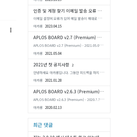
트 했습니다. ** A...
인증 및 계정 찾기 이메일 발송 오류 해결
이메일 설정에 오류가 있어 메일 발송이 제대로 되지
않았습니다. 지금은 정상적으로 발송됩니다.
2023.04.15
마카롱
APLOS BOARD v2.7 (Premium) 업데이트
2
APLOS BOARD v2.7 (Premium) - 2021.05.04 U
pdate Logs ** Rhymix 2와 PHP 8.0에서 테스트
2021.05.04
마카롱
했습니다. ** Add...
2021년 첫 공지사항
2
안녕하세요 마카롱입니다. 그동안 피드백을 하지 못
한 부분에 대해서 죄송하다는 말씀을 드립니다. 202
2021.01.28
마카롱
0년 ...
APLOS BOARD v2.6.3 (Premium) 업데이트 예정사항
APLOS BOARD v2.6.3 (Premium) - 2020.?.? U
pdate Logs Added 새글/수정 상태 아이콘 시간
2020.02.13
마카롱
설정 Fixed - Cha...
최근 댓글