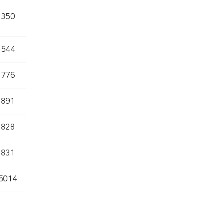
1350
1544
1776
1891
2828
2831
5014