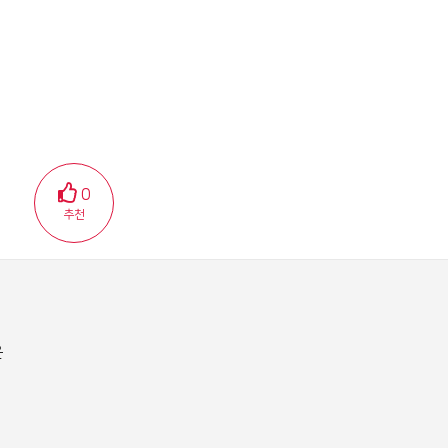
0
추천
은