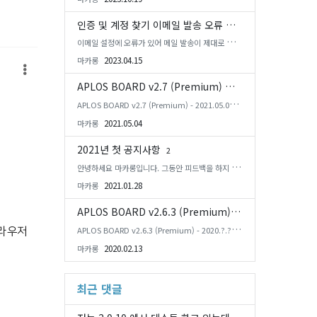
트 했습니다. ** A...
인증 및 계정 찾기 이메일 발송 오류 해결
이메일 설정에 오류가 있어 메일 발송이 제대로 되지
않았습니다. 지금은 정상적으로 발송됩니다.
2023.04.15
마카롱
APLOS BOARD v2.7 (Premium) 업데이트
2
APLOS BOARD v2.7 (Premium) - 2021.05.04 U
pdate Logs ** Rhymix 2와 PHP 8.0에서 테스트
2021.05.04
마카롱
했습니다. ** Add...
2021년 첫 공지사항
2
안녕하세요 마카롱입니다. 그동안 피드백을 하지 못
한 부분에 대해서 죄송하다는 말씀을 드립니다. 202
2021.01.28
마카롱
0년 ...
APLOS BOARD v2.6.3 (Premium) 업데이트 예정사항
APLOS BOARD v2.6.3 (Premium) - 2020.?.? U
브라우저
pdate Logs Added 새글/수정 상태 아이콘 시간
2020.02.13
마카롱
설정 Fixed - Cha...
최근 댓글