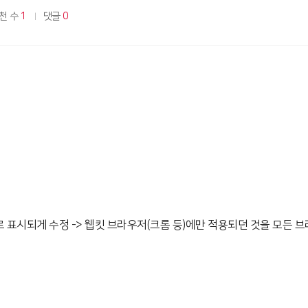
천 수
1
댓글
0
 표시되게 수정 -> 웹킷 브라우저(크롬 등)에만 적용되던 것을 모든 